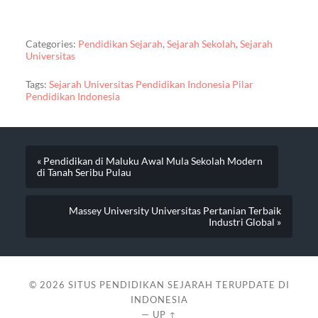
Categories:
Pendidikan Sejarah
,
Sejarah Sekolah
,
Sejarah
Universitas
Tags:
Sejarah Universitas Pendidikan Indonesia Pilar
Pendidikan Indonesia
« Pendidikan di Maluku Awal Mula Sekolah Modern
di Tanah Seribu Pulau
Massey University Universitas Pertanian Terbaik
Industri Global »
© 2026
SITUS PENDIDIKAN SEJARAH TERUPDATE DI
INDONESIA
—
UP ↑