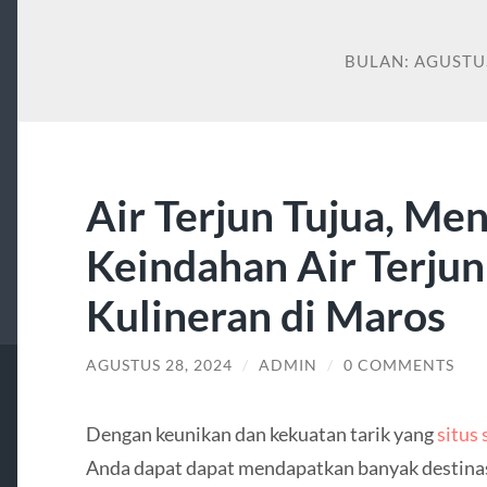
BULAN:
AGUSTU
Air Terjun Tujua, Me
Keindahan Air Terju
Kulineran di Maros
AGUSTUS 28, 2024
/
ADMIN
/
0 COMMENTS
Dengan keunikan dan kekuatan tarik yang
situs 
Anda dapat dapat mendapatkan banyak destinasi 