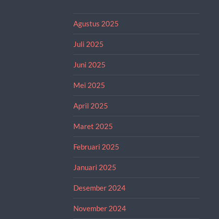
Agustus 2025
Juli 2025
Juni 2025
Mei 2025
April 2025
Maret 2025
Februari 2025
Januari 2025
Desember 2024
November 2024