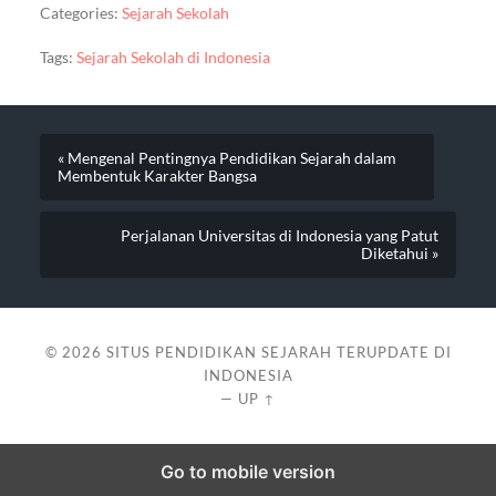
Categories:
Sejarah Sekolah
Tags:
Sejarah Sekolah di Indonesia
« Mengenal Pentingnya Pendidikan Sejarah dalam
Membentuk Karakter Bangsa
Perjalanan Universitas di Indonesia yang Patut
Diketahui »
© 2026
SITUS PENDIDIKAN SEJARAH TERUPDATE DI
INDONESIA
—
UP ↑
Go to mobile version