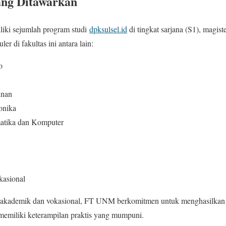
ang Ditawarkan
iki sejumlah program studi
dpksulsel.id
di tingkat sarjana (S1), magist
r di fakultas ini antara lain:
o
unan
onika
matika dan Komputer
kasional
akademik dan vokasional, FT UNM berkomitmen untuk menghasilkan l
a memiliki keterampilan praktis yang mumpuni.