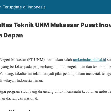
h Terupdate di Indonesia
ltas Teknik UNM Makassar Pusat Inov
a Depan
as Negeri Makassar (FT UNM) merupakan salah
umkmindustrihalal.id
sat
r yang berfokus pada pengembangan ilmu pengetahuan dan teknologi t
ndang, fakultas ini telah menjadi pilar penting dalam mencetak tenag
 di wilayah Indonesia Timur.
i program studi yang dirancang untuk memenuhi kebutuhan industri
an daerah dan nasional.